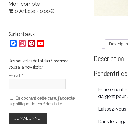
Mon compte
0 Article
0.00€
Sur les réseaux
F
I
P
Y
Descripti
a
n
i
o
c
s
n
u
Description
Des nouvelles de l’atelier? Inscrivez-
e
t
t
T
vous à la newsletter
b
a
e
u
Pendentif ce
E-mail
*
o
g
r
b
o
r
e
e
Entièrement ré
k
a
s
C
d’argent pour l
m
t
h
En cochant cette case, j'accepte
la politique de confidentialité.
a
Laissez-vous te
n
n
Dans le langa
e