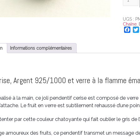
de
Pendenti
Cerise
UGS :
P
Chaîne
,
F
a
c
i
e
on
Informations complémentaires
b
o
o
k
rise, Argent 925/1000 et verre à la flamme émai
alisé à la main, ce joli pendentif cerise est composé de verre
’attache. Le fruit en verre est subtilement rehaussé d’une pointe
nter par cette couleur chatoyante qui fait oublier le gris de l’
ge amoureux des fruits, ce pendentif transmet un message d