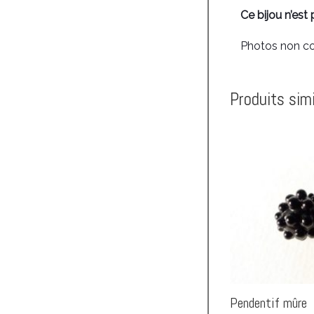
l
Ce bijou n’est
Photos non co
Produits simi
Pendentif mûre