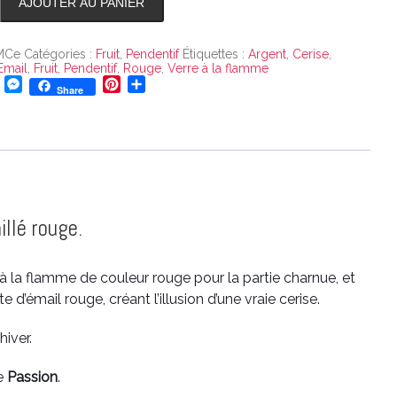
AJOUTER AU PANIER
f
MCe
Catégories :
Fruit
,
Pendentif
Étiquettes :
Argent
,
Cerise
,
Email
,
Fruit
,
Pendentif
,
Rouge
,
Verre à la flamme
T
M
P
P
Share
w
e
i
a
s
n
r
t
s
t
t
t
e
e
a
e
n
r
g
r
g
e
e
e
s
r
llé rouge.
r
t
 à la flamme de couleur rouge pour la partie charnue, et
 d’émail rouge, créant l’illusion d’une vraie cerise.
hiver.
e
Passion
.