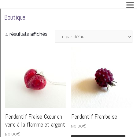
Boutique
4 résultats affichés
Pendentif Fraise Cœur en
Pendentif Framboise
verre à la flamme et argent
90.00
€
Ce
90.00
€