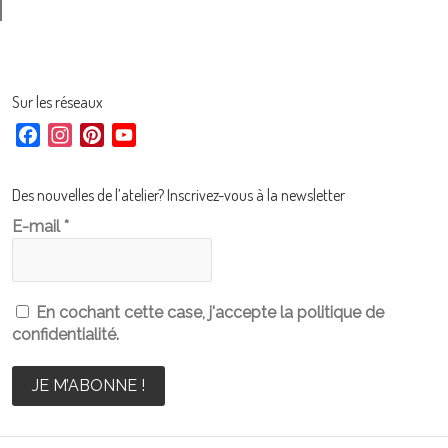
Les
Les
options
optio
peuvent
peuve
être
être
choisies
chois
sur
sur
Sur les réseaux
la
la
page
page
F
I
P
Y
du
du
produit
produ
a
n
i
o
c
s
n
u
Des nouvelles de l’atelier? Inscrivez-vous à la newsletter
e
t
t
T
E-mail
*
b
a
e
u
o
g
r
b
o
r
e
e
k
a
s
C
En cochant cette case, j'accepte la politique de
m
t
h
confidentialité.
a
n
n
e
l