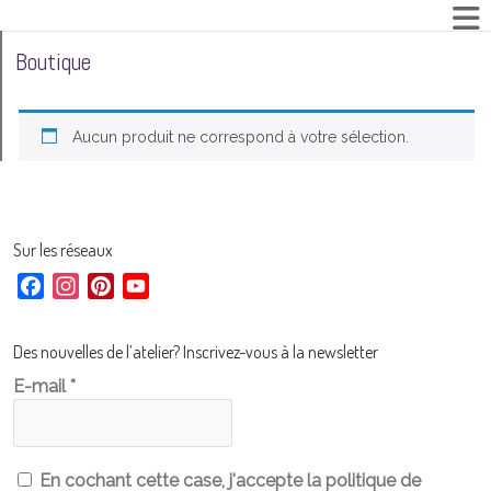
Boutique
Aucun produit ne correspond à votre sélection.
Sur les réseaux
F
I
P
Y
a
n
i
o
c
s
n
u
Des nouvelles de l’atelier? Inscrivez-vous à la newsletter
e
t
t
T
E-mail
*
b
a
e
u
o
g
r
b
o
r
e
e
k
a
s
C
En cochant cette case, j'accepte la politique de