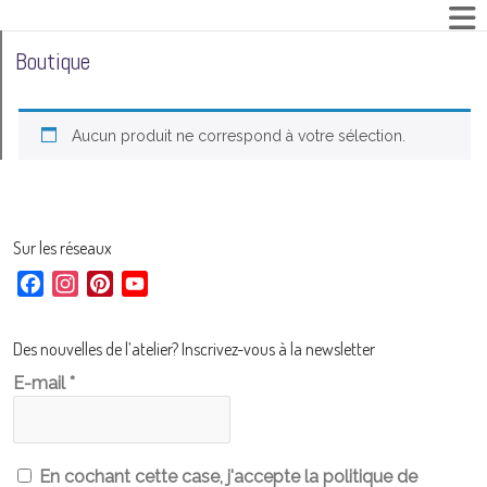
Boutique
Aucun produit ne correspond à votre sélection.
Sur les réseaux
F
I
P
Y
a
n
i
o
c
s
n
u
Des nouvelles de l’atelier? Inscrivez-vous à la newsletter
e
t
t
T
E-mail
*
b
a
e
u
o
g
r
b
o
r
e
e
k
a
s
C
En cochant cette case, j'accepte la politique de